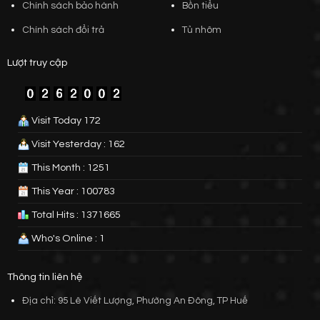
Chính sách bảo hành
Bồn tiểu
Chính sách đổi trả
Tủ nhôm
Lượt truy cập
Visit Today 172
Visit Yesterday : 162
This Month : 1251
This Year : 100783
Total Hits : 1371665
Who's Online : 1
Thông tin liên hệ
Địa chỉ: 95 Lê Viết Lượng, Phường An Đông, TP Huế