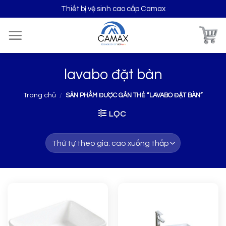
Skip
Thiết bị vệ sinh cao cấp Camax
to
content
lavabo đặt bàn
Trang chủ
/
SẢN PHẨM ĐƯỢC GẮN THẺ “LAVABO ĐẶT BÀN”
LỌC