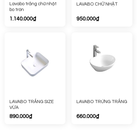
Lavabo trắng chữ nhật
LAVABO CHỮ NHẬT
bo tròn
1.140.000
₫
950.000
₫
LAVABO TRẮNG SIZE
LAVABO TRỨNG TRẮNG
VỪA
890.000
₫
660.000
₫