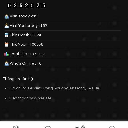
Visit Today 245
Visit Yesterday : 162
This Month : 1324
This Year : 100856
Total Hits : 1372113
Who's Online : 10
Thông tin liên hệ
Địa chỉ: 95 Lê Viết Lượng, Phường An Đông, TP Huế
Điện thoại: 0935.509.339
Thiết kế bởi
VIETSKY