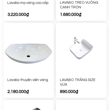
LAVABO TREO VUÔNG
Lavabo mạ vàng cao cấp
CẠNH TRÒN
3.220.000
₫
1.680.000
₫
LAVABO TRẮNG SIZE
Lavabo thuyền viền vàng
VỪA
2.180.000
₫
890.000
₫