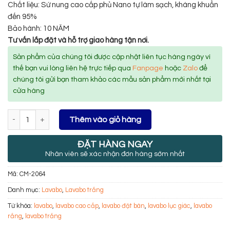
Chất liệu: Sứ nung cao cấp phủ Nano tự làm sạch, kháng khuẩn
đến 95%
Bảo hành: 10 NĂM
Tư vấn lắp đặt và hỗ trợ giao hàng tận nơi.
Sản phẩm của chúng tôi được cập nhật liên tục hàng ngày vì
thế bạn vui lòng liên hệ trực tiếp qua
Fanpage
hoặc
Zalo
để
chúng tôi gửi bạn tham khảo các mẫu sản phẩm mới nhất tại
cửa hàng
Số lượng
Thêm vào giỏ hàng
ĐẶT HÀNG NGAY
Nhân viên sẽ xác nhận đơn hàng sớm nhất
Mã:
CM-2064
Danh mục:
Lavabo
,
Lavabo trắng
Từ khóa:
lavabo
,
lavabo cao cấp
,
lavabo đặt bàn
,
lavabo lục giác
,
lavabo
rắng
,
lavabo trắng