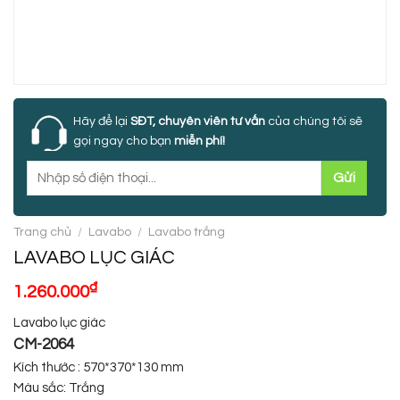
Hãy để lại
SĐT, chuyên viên tư vấn
của chúng tôi sẽ
gọi ngay cho bạn
miễn phí!
Trang chủ
/
Lavabo
/
Lavabo trắng
LAVABO LỤC GIÁC
₫
1.260.000
Lavabo lục giác
CM-2064
Kích thước : 570*370*130 mm
Màu sắc: Trắng