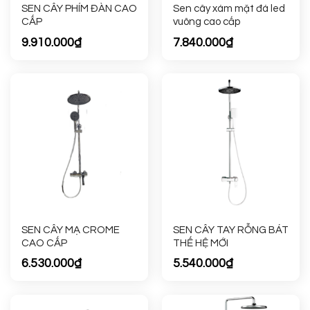
SEN CÂY PHÍM ĐÀN CAO
Sen cây xám mặt đá led
CẤP
vuông cao cấp
9.910.000
₫
7.840.000
₫
SEN CÂY MẠ CROME
SEN CÂY TAY RỖNG BÁT
CAO CẤP
THẾ HỆ MỚI
6.530.000
₫
5.540.000
₫