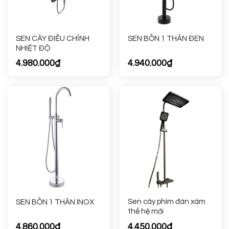
SEN CÂY ĐIỀU CHỈNH
SEN BỒN 1 THÂN ĐEN
NHIỆT ĐỘ
4.980.000
₫
4.940.000
₫
Sen cây phím đàn xám
SEN BỒN 1 THÂN INOX
thế hệ mới
4.860.000
₫
4.450.000
₫