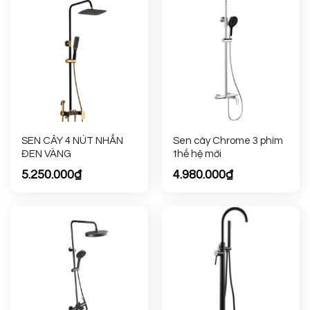
SEN CÂY 4 NÚT NHẤN
Sen cây Chrome 3 phím
ĐEN VÀNG
thế hệ mới
5.250.000
₫
4.980.000
₫