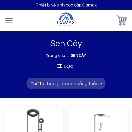
Skip
Thiết bị vệ sinh cao cấp Camax
to
content
Sen Cây
Trang chủ
/
SEN CÂY
LỌC