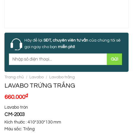
Hãy để lại
SĐT, chuyên viên tư vấn
của chúng tôi sẽ
gọi ngay cho bạn
miễn phí!
Trang chủ
/
Lavabo
/
Lavabo trắng
LAVABO TRỨNG TRẮNG
₫
660.000
Lavabo tròn
CM-2003
Kích thước : 410*330*130 mm
Màu sắc: Trắng