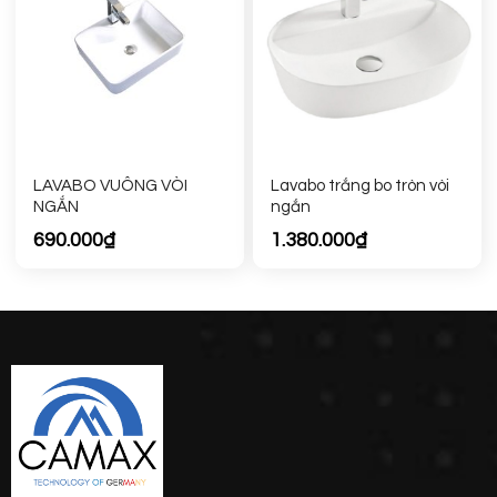
LAVABO VUÔNG VÒI
Lavabo trắng bo tròn vòi
NGẮN
ngắn
690.000
₫
1.380.000
₫