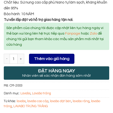
Chất liệu: Sứ nung cao cấp phủ Nano tự làm sạch, kháng khuẩn
đến 95%
Bảo hành: 10 NĂM
Tư vấn lắp đặt và hỗ trợ giao hàng tận nơi.
Sản phẩm của chúng tôi được cập nhật liên tục hàng ngày vì
thế bạn vui lòng liên hệ trực tiếp qua
Fanpage
hoặc
Zalo
để
chúng tôi gửi bạn tham khảo các mẫu sản phẩm mới nhất tại
cửa hàng
Số lượng
Thêm vào giỏ hàng
ĐẶT HÀNG NGAY
Nhân viên sẽ xác nhận đơn hàng sớm nhất
Mã:
CM-2003
Danh mục:
Lavabo
,
Lavabo trắng
Từ khóa:
lavabo
,
lavabo cao cấp
,
lavabo đặt bàn
,
lavabo rắng
,
lavabo
trắng
,
LAVABO TRỨNG TRẮNG