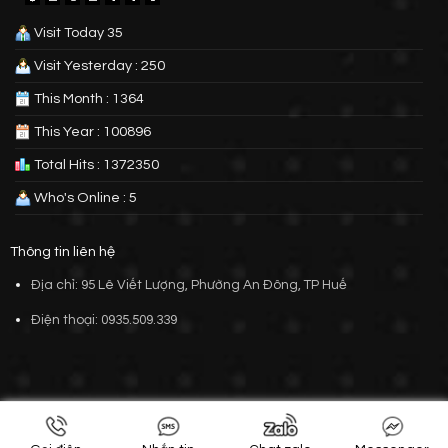
Visit Today 35
Visit Yesterday : 250
This Month : 1364
This Year : 100896
Total Hits : 1372350
Who's Online : 5
Thông tin liên hệ
Địa chỉ: 95 Lê Viết Lượng, Phường An Đông, TP Huế
Điện thoại: 0935.509.339
Thiết kế bởi
VIETSKY
Copyright 2026 © CAMAXVN