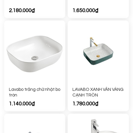
2.180.000
₫
1.650.000
₫
Lavabo trắng chữ nhật bo
LAVABO XANH VÂN VÀNG
tròn
CẠNH TRÒN
1.140.000
₫
1.780.000
₫