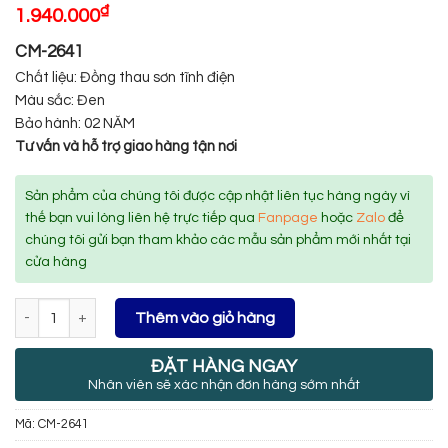
₫
1.940.000
CM-2641
Chất liệu: Đồng thau sơn tĩnh điện
Màu sắc: Đen
Bảo hành: 02 NĂM
Tư vấn và hỗ trợ giao hàng tận nơi
Sản phẩm của chúng tôi được cập nhật liên tục hàng ngày vì
thế bạn vui lòng liên hệ trực tiếp qua
Fanpage
hoặc
Zalo
để
chúng tôi gửi bạn tham khảo các mẫu sản phẩm mới nhất tại
cửa hàng
Số lượng
Thêm vào giỏ hàng
ĐẶT HÀNG NGAY
Nhân viên sẽ xác nhận đơn hàng sớm nhất
Mã:
CM-2641