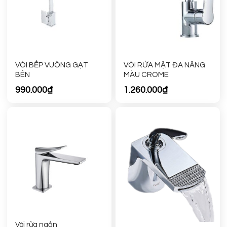
VÒI BẾP VUÔNG GẠT
VÒI RỬA MẶT ĐA NĂNG
BÊN
MÀU CROME
990.000
₫
1.260.000
₫
Vòi rửa ngắn