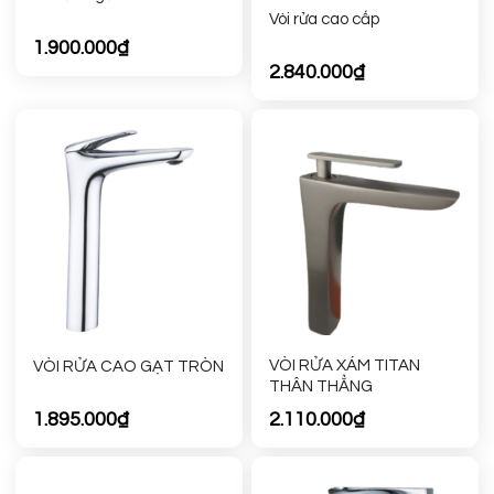
Vòi rửa cao cấp
1.900.000
₫
2.840.000
₫
VÒI RỬA XÁM TITAN
VÒI RỬA CAO GẠT TRÒN
THÂN THẲNG
1.895.000
₫
2.110.000
₫