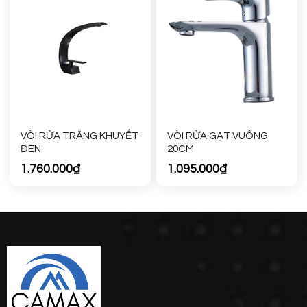
VÒI RỬA TRĂNG KHUYẾT
VÒI RỬA GẠT VUÔNG
ĐEN
20CM
1.760.000
₫
1.095.000
₫