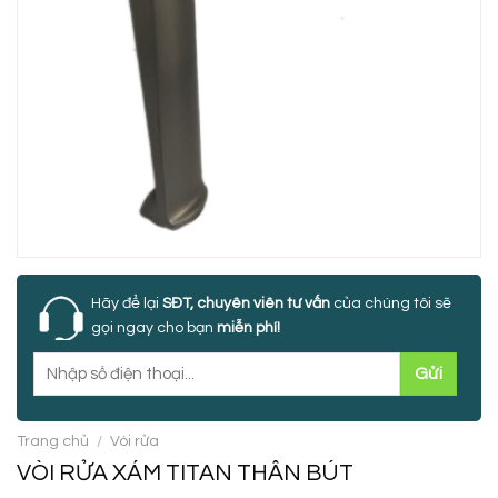
Hãy để lại
SĐT, chuyên viên tư vấn
của chúng tôi sẽ
gọi ngay cho bạn
miễn phí!
Trang chủ
/
Vòi rửa
VÒI RỬA XÁM TITAN THÂN BÚT