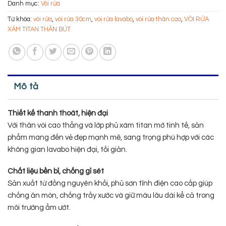
Danh mục:
Vòi rửa
Từ khóa:
vòi rửa
,
vòi rửa 30cm
,
vòi rửa lavabo
,
vòi rửa thân cao
,
VÒI RỬA
XÁM TITAN THÂN BÚT
Mô tả
Thiết kế thanh thoát, hiện đại
Với thân vòi cao thẳng và lớp phủ xám titan mờ tinh tế, sản
phẩm mang đến vẻ đẹp mạnh mẽ, sang trọng phù hợp với các
không gian lavabo hiện đại, tối giản.
Chất liệu bền bỉ, chống gỉ sét
Sản xuất từ đồng nguyên khối, phủ sơn tĩnh điện cao cấp giúp
chống ăn mòn, chống trầy xước và giữ màu lâu dài kể cả trong
môi trường ẩm ướt.