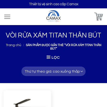
Skip
Thiết bị vệ sinh cao cấp Camax
to
content
VÒI RỬA XÁM TITAN THÂN BÚT
Trang chủ
/
SẢN PHẨM ĐƯỢC GẮN THẺ “VÒI RỬA XÁM TITAN THÂN
BÚT”
LỌC